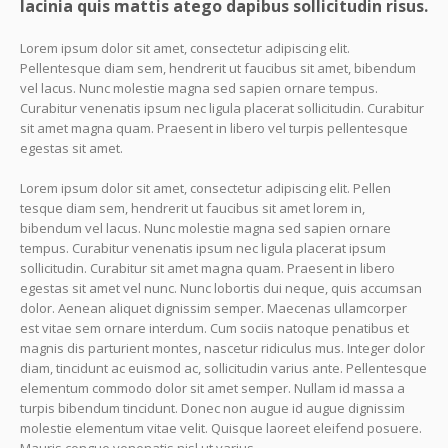
lacinia quis mattis atego dapibus sollicitudin risus.
Lorem ipsum dolor sit amet, consectetur adipiscing elit.
Pellentesque diam sem, hendrerit ut faucibus sit amet, bibendum
vel lacus. Nunc molestie magna sed sapien ornare tempus.
Curabitur venenatis ipsum nec ligula placerat sollicitudin. Curabitur
sit amet magna quam. Praesent in libero vel turpis pellentesque
egestas sit amet.
Lorem ipsum dolor sit amet, consectetur adipiscing elit. Pellen
tesque diam sem, hendrerit ut faucibus sit amet lorem in,
bibendum vel lacus. Nunc molestie magna sed sapien ornare
tempus. Curabitur venenatis ipsum nec ligula placerat ipsum
sollicitudin. Curabitur sit amet magna quam. Praesent in libero
egestas sit amet vel nunc. Nunc lobortis dui neque, quis accumsan
dolor. Aenean aliquet dignissim semper. Maecenas ullamcorper
est vitae sem ornare interdum. Cum sociis natoque penatibus et
magnis dis parturient montes, nascetur ridiculus mus. Integer dolor
diam, tincidunt ac euismod ac, sollicitudin varius ante. Pellentesque
elementum commodo dolor sit amet semper. Nullam id massa a
turpis bibendum tincidunt. Donec non augue id augue dignissim
molestie elementum vitae velit. Quisque laoreet eleifend posuere.