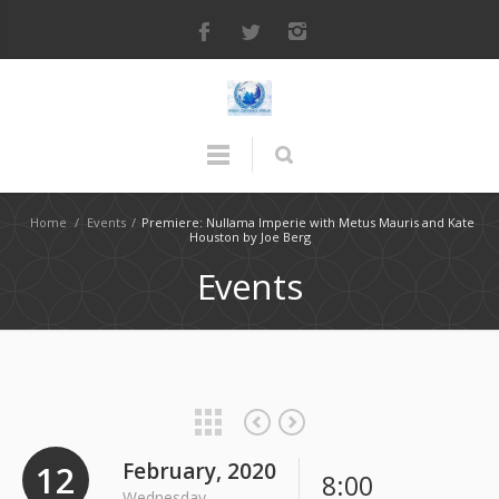
Home
/
Events
/
Premiere: Nullama Imperie with Metus Mauris and Kate
Houston by Joe Berg
Events
12
February, 2020
8:00
Wednesday