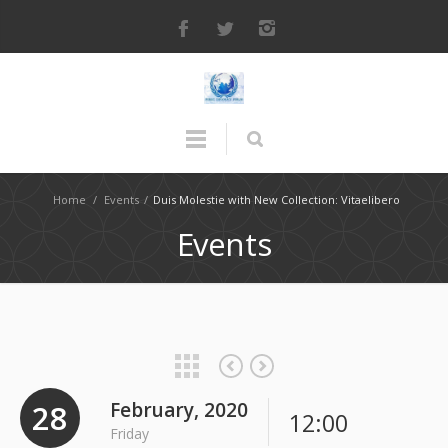
Home
/
Events
/
Duis Molestie with New Collection: Vitaelibero
Events
28
February, 2020
12:00
Friday