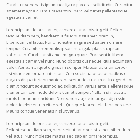
Curabitur venenatis ipsum nec ligula placerat sollicitudin. Curabitur
sit amet magna quam. Praesent in libero vel turpis pellentesque
egestas sit amet.
Lorem ipsum dolor sit amet, consectetur adipiscing elit. Pellen
tesque diam sem, hendrerit ut faucibus sit amet lorem in,
bibendum vel lacus. Nunc molestie magna sed sapien ornare
tempus. Curabitur venenatis ipsum nec ligula placerat ipsum
sollicitudin. Curabitur sit amet magna quam. Praesent in libero
egestas sit amet vel nunc. Nunc lobortis dui neque, quis accumsan
dolor. Aenean aliquet dignissim semper. Maecenas ullamcorper
est vitae sem ornare interdum. Cum sociis natoque penatibus et
magnis dis parturient montes, nascetur ridiculus mus. Integer dolor
diam, tincidunt ac euismod ac, sollicitudin varius ante. Pellentesque
elementum commodo dolor sit amet semper. Nullam id massa a
turpis bibendum tincidunt. Donec non augue id augue dignissim
molestie elementum vitae velit. Quisque laoreet eleifend posuere.
Mauris congue venenatis nisl ut varius.
Lorem ipsum dolor sit amet, consectetur adipiscing elit.
Pellentesque diam sem, hendrerit ut faucibus sit amet, bibendum
vel lacus. Nunc molestie magna sed sapien ornare tempus.