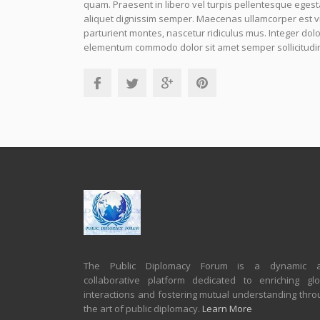
quam. Praesent in libero vel turpis pellentesque eges
aliquet dignissim semper. Maecenas ullamcorper est v
parturient montes, nascetur ridiculus mus. Integer dolo
elementum commodo dolor sit amet semper sollicitudi
The Public Diplomacy Forum is a dynamic 
collaborative platform dedicated to enriching glo
interactions and fostering mutual understanding thro
the art of public diplomacy.
Learn More