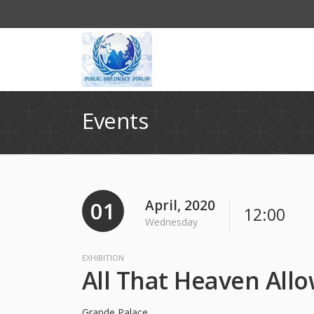
Events
01
April, 2020
12:00
Wednesday
EXHIBITION
All That Heaven All
Grande Palace