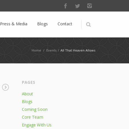
Press & Media
Blogs
Contact
Home
/
Events
/
All That Heaven Allows
PAGES
About
Blogs
Coming Soon
Core Team
Engage With Us