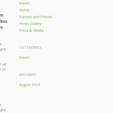
Events
Home
am
Patrons and Friends
ibus
Photo Gallery
is
Press & Media
s.
CATEGORIES
agna
Events
m vel
 sit
ARCHIVES
August 2024
s.
agna