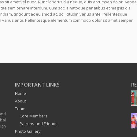
tas sit amet vel nunc. Nunc lobortis dui neque, quis accumsan dolor. Aene
itae sem ornare interdum. Cum sociis natoque penatibus et magnis dis
r diam, tincidunt ac euismod ac, sollicitudin varius ante. Pellentesque
n varius ante. Pellentesque elementum commodo dolor sit amet semper.
IMPORTANT LINKS
R
Home
About
Team
and
Core Members
bal
Patrons and Friends
ugh
Photo Gallery