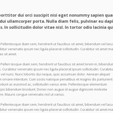
porttitor dui orci suscipit nisi eget nonummy sapien qu
dui ullamcorper porta. Nulla diam felis, pulvinar eu dap
 In sollicitudin dolor vitae nisl. In tortor odio lacinia qu
. Pellentesque diam sem, hendrerit ut faucibus sit amet, bibendum vel lacu
ur venenatis ipsum nec ligula placerat sollicitudin. Curabitur sit amet m
as sit amet.
. Pellen tesque diam sem, hendrerit ut faucibus sit amet lorem in, bibendu
urabitur venenatis ipsum nec ligula placerat ipsum sollicitudin. Curabitur
vel nunc. Nunc lobortis dui neque, quis accumsan dolor. Aenean aliquet
 ornare interdum. Cum sociis natoque penatibus et magnis dis parturient
ncidunt ac euismod ac, sollicitudin varius ante. Pellentesque elementum
pis bibendum tincidunt. Donec non augue id augue dignissim molestie
e. Mauris congue venenatis nisl ut varius.
. Pellentesque diam sem, hendrerit ut faucibus sit amet, bibendum vel lacu
ur venenatis ipsum nec ligula placerat sollicitudin. Curabitur sit amet m