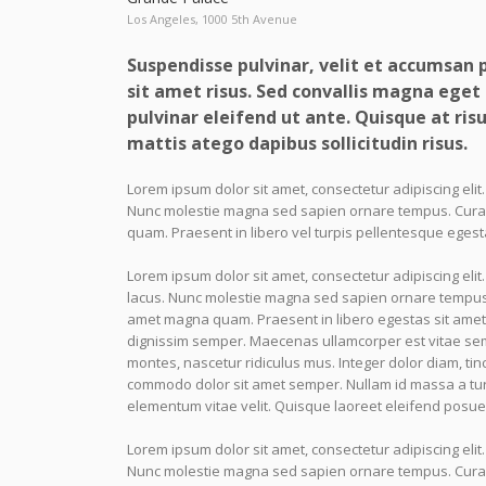
Los Angeles, 1000 5th Avenue
Suspendisse pulvinar, velit et accumsan 
sit amet risus. Sed convallis magna eget 
pulvinar eleifend ut ante. Quisque at risus.
mattis atego dapibus sollicitudin risus.
Lorem ipsum dolor sit amet, consectetur adipiscing elit
Nunc molestie magna sed sapien ornare tempus. Curabit
quam. Praesent in libero vel turpis pellentesque egest
Lorem ipsum dolor sit amet, consectetur adipiscing elit
lacus. Nunc molestie magna sed sapien ornare tempus. C
amet magna quam. Praesent in libero egestas sit amet 
dignissim semper. Maecenas ullamcorper est vitae sem
montes, nascetur ridiculus mus. Integer dolor diam, ti
commodo dolor sit amet semper. Nullam id massa a tur
elementum vitae velit. Quisque laoreet eleifend posuer
Lorem ipsum dolor sit amet, consectetur adipiscing elit
Nunc molestie magna sed sapien ornare tempus. Curabit